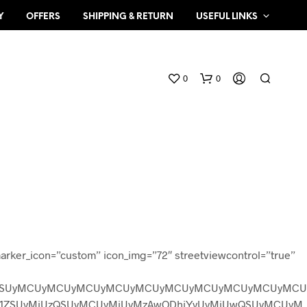
Y
OFFERS
SHIPPING & RETURN
USEFUL LINKS
0
0
N
arker_icon=”custom” icon_img=”72″ streetviewcontrol=”true”
O
P
R
CU1QiUwQSUyMCUyMCUyMCUyMCUyMCUyMCUyMCUyMCUyMCUyMCU
O
UyMiUzQSUyMCUyMiUyMzAwODhjYyUyMiUwQSUyMCUyM