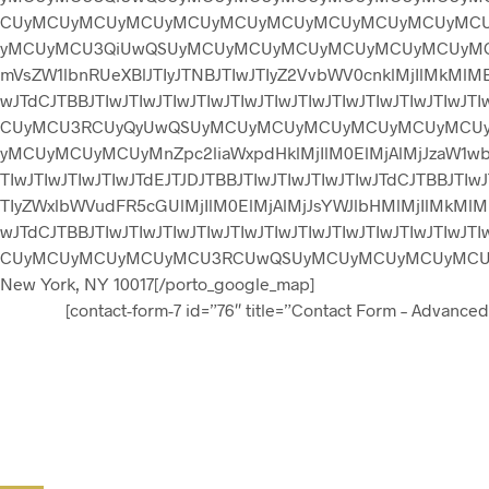
CUyMCUyMCUyMCUyMCUyMCUyMCUyMCUyMCUyMCUyMCU
yMCUyMCU3QiUwQSUyMCUyMCUyMCUyMCUyMCUyMCUyMCUy
mVsZW1lbnRUeXBlJTIyJTNBJTIwJTIyZ2VvbWV0cnklMjIlMkMlMEEl
wJTdCJTBBJTIwJTIwJTIwJTIwJTIwJTIwJTIwJTIwJTIwJTIwJ
CUyMCU3RCUyQyUwQSUyMCUyMCUyMCUyMCUyMCUyMCU
yMCUyMCUyMCUyMnZpc2liaWxpdHklMjIlM0ElMjAlMjJzaW1wbGlma
TIwJTIwJTIwJTIwJTdEJTJDJTBBJTIwJTIwJTIwJTIwJTdCJTBBJTIwJ
TIyZWxlbWVudFR5cGUlMjIlM0ElMjAlMjJsYWJlbHMlMjIlMkMlMEEl
wJTdCJTBBJTIwJTIwJTIwJTIwJTIwJTIwJTIwJTIwJTIwJTIwJ
CUyMCUyMCUyMCUyMCU3RCUwQSUyMCUyMCUyMCUyMCUyMC
New York, NY 10017[/porto_google_map]
[contact-form-7 id=”76″ title=”Contact Form – Advanced