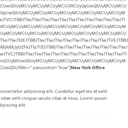
D
CUwQSUyMCUyMCUyMCUyMCU3RCUyQyUwQSUyMCUyMCU
U
C
iUyQyUwQSUyMCUyMCUyMCUyMCUyMCUyMCUyMCUyMCUyM
T
JTVCJTBBJTIwJTIwJTIwJTIwJTIwJTIwJTIwJTIwJTIwJTIwJTIwJTI
S
wMCUwQSUyMCUyMCUyMCUyMCUyMCUyMCUyMCUyMCUyMCUyMCUyM
I
CUyMCUyMCUyMCUyMCUyMCUyMCUyMCUyMCUyMCUyMCU
N
T
wJTIwJTdEJTBBJTIwJTIwJTIwJTIwJTIwJTIwJTIwJTIwJTVEJTBBJ
H
jAlMjJyb2FkJTIyJTJDJTBBJTIwJTIwJTIwJTIwJTIwJTIwJTIwJTIwJ
E
JTVCJTBBJTIwJTIwJTIwJTIwJTIwJTIwJTIwJTIwJTIwJTIwJTIwJTI
C
yMCUyMm9mZiUyMiUwQSUyMCUyMCUyMCUyMCUyMCUyMCUyMCUyM
A
R
1RA==” pancontrol=”true”]
New York Office
T
.
nsectetur adipiscing elit. Curabitur eget leo at velit
vitae velit congue iaculis vitae at risus. Lorem ipsum
ipiscing elit.