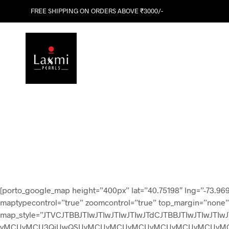
FREE SHIPPING ON ORDERS ABOVE ₹3000/-
[porto_google_map height=”400px” lat=”40.75198″ lng=”-73.96
maptypecontrol=”true” zoomcontrol=”true” top_margin=”none”
map_style=”JTVCJTBBJTIwJTIwJTIwJTIwJTdCJTBBJTIwJTI
yMCUyMCU3QiUwQSUyMCUyMCUyMCUyMCUyMCUyMCUyMC