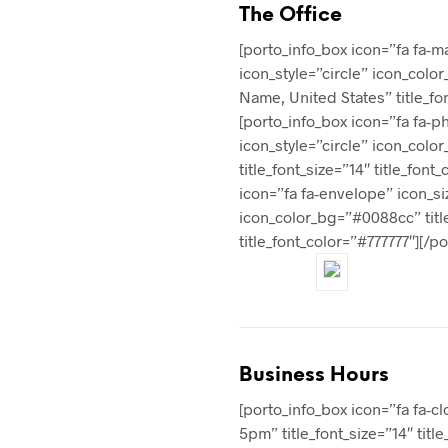
The
Office
[porto_info_box icon=”fa fa-m
icon_style=”circle” icon_colo
Name, United States” title_fon
[porto_info_box icon=”fa fa-ph
icon_style=”circle” icon_colo
title_font_size=”14″ title_fon
icon=”fa fa-envelope” icon_siz
icon_color_bg=”#0088cc” titl
title_font_color=”#777777″][/p
Business
Hours
[porto_info_box icon=”fa fa-c
5pm” title_font_size=”14″ titl