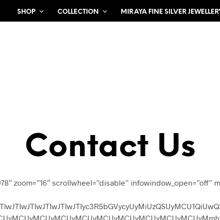
SHOP
COLLECTION
MIRAYA FINE SILVER JEWELLER
Contact Us
978″ zoom=”16″ scrollwheel=”disable” infowindow_open=”off” m
wJTIwJTIwJTIwJTIwJTIwJTIwJTIyc3R5bGVycyUyMiUzQSUyM
UyMCUyMCUyMCUyMCUyMCUyMCUyMCUyMCUyMCUyMmh1ZS