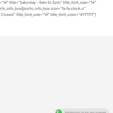
=”14″ title=”Saturday – 9am to 2pm” title_font_size=”14″
orto_info_box][porto_info_box icon=”fa fa-clock-o”
 Closed” title_font_size=”14″ title_font_color=”#777777″]
WhatsApp us for any queries