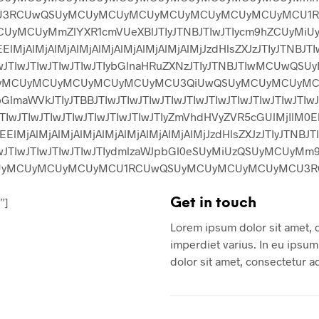
3RCUwQSUyMCUyMCUyMCUyMCUyMCUyMCUyMCUyMCU1R
MCUyMmZlYXR1cmVUeXBlJTIyJTNBJTIwJTIycm9hZCUyM
MjAlMjAlMjAlMjAlMjAlMjAlMjAlMjAlMjJzdHlsZXJzJTIyJTNBJTIw
TIwJTIwJTIwJTIwJTIwJTIwJTIybGlnaHRuZXNzJTIyJTNBJTI
yMCUyMCUyMCUyMCUyMCUyMCU3QiUwQSUyMCUyMCUyM
WVkJTIyJTBBJTIwJTIwJTIwJTIwJTIwJTIwJTIwJTIwJTIwJTIwJTI
TIwJTIwJTIwJTIwJTIwJTIwJTIwJTIyZmVhdHVyZVR5cGUlMjIlM0ElM
MjAlMjAlMjAlMjAlMjAlMjAlMjAlMjAlMjJzdHlsZXJzJTIyJTNBJTIw
TIwJTIwJTIwJTIwJTIwJTIwJTIydmlzaWJpbGl0eSUyMiUzQSU
UyMCUyMCUyMCU1RCUwQSUyMCUyMCUyMCUyMCU3RCUwQSU
”]
Get in
touch
Lorem ipsum dolor sit amet, co
imperdiet varius. In eu ipsum 
dolor sit amet, consectetur ad