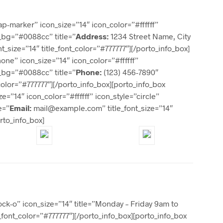
ap-marker” icon_size=”14″ icon_color=”#ffffff”
r_bg=”#0088cc” title=”
Address:
1234 Street Name, City
t_size=”14″ title_font_color=”#777777″][/porto_info_box]
one” icon_size=”14″ icon_color=”#ffffff”
r_bg=”#0088cc” title=”
Phone:
(123) 456-7890″
t_color=”#777777″][/porto_info_box][porto_info_box
e=”14″ icon_color=”#ffffff” icon_style=”circle”
e=”
Email:
mail@example.com” title_font_size=”14″
orto_info_box]
lock-o” icon_size=”14″ title=”Monday – Friday 9am to
e_font_color=”#777777″][/porto_info_box][porto_info_box